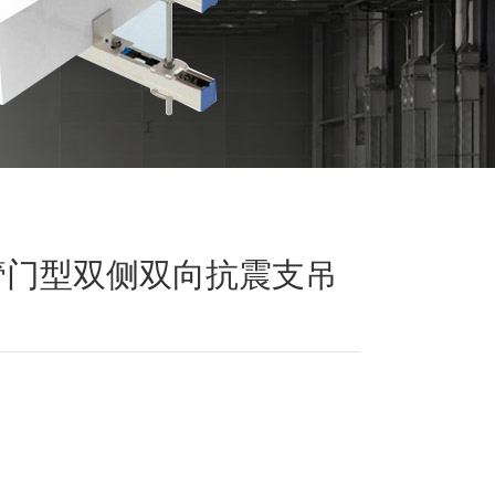
管门型双侧双向抗震支吊