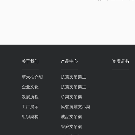
关于我们
产品中心
资质证书
擎天柱介绍
抗震支吊架主吊螺杆系列
企业文化
抗震支吊架主吊槽钢系列
发展历程
桥架支吊架
工厂展示
风管抗震支吊架
组织架构
成品支吊架
管廊支吊架