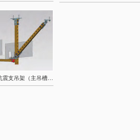
桥架门型单侧向抗震支吊架（主吊槽钢）