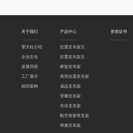
关于我们
产品中心
资质证书
擎天柱介绍
抗震支吊架主吊螺杆系列
企业文化
抗震支吊架主吊槽钢系列
发展历程
桥架支吊架
工厂展示
风管抗震支吊架
组织架构
成品支吊架
管廊支吊架
光伏支吊架
航空发射塔支架
弹簧支吊架