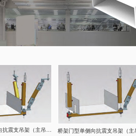
桥架门型单侧双向抗震支吊架（主吊螺旋杆）