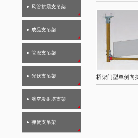
风管抗震支吊架
成品支吊架
管廊支吊架
光伏支吊架
航空发射塔支架
弹簧支吊架