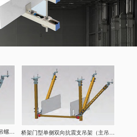
桥架门型单侧向抗震支吊架（主吊螺旋杆）
桥架门型单侧双向抗震支吊架（主吊槽钢）