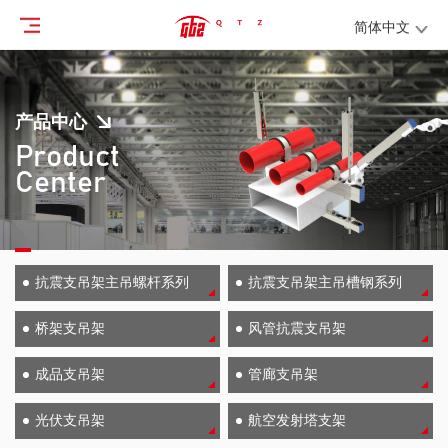
简体中文
产品中心
Product
Center
抗震支吊架主吊螺杆系列
抗震支吊架主吊槽钢系列
桥架支吊架
风管抗震支吊架
成品支吊架
管廊支吊架
光伏支吊架
航空发射塔支架